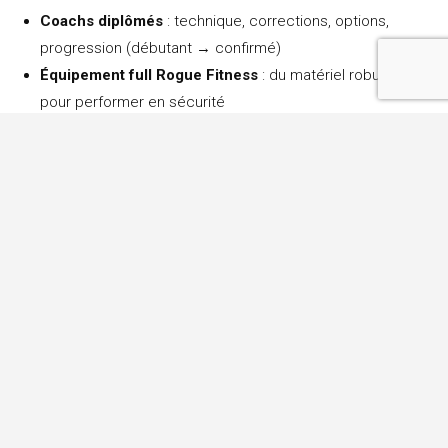
Coachs diplômés
: technique, corrections, options,
progression (débutant → confirmé)
Équipement full
Rogue Fitness
: du matériel robuste
pour performer en sécurité
Open gym illimité
: accessible toute la journée
44h de cours / semaine
: plus simple d’être régulier(ère)
Communauté ultra soudée
: tu viens pour t’entraîner, tu
restes pour l’ambiance
CrossFit
Le CrossFit : force + cardio + technique (adapté à tous)
Le CrossFit mélange haltéro, gymnastique et conditioning.
Chaque séance est
scalable
: tu fais la même séance que
le groupe, avec des charges et des options adaptées.
Objectif : devenir
plus fort(e)
,
plus endurant(e)
et plus à